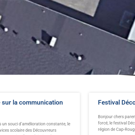
 sur la communication
Festival Déc
Bonjour chers paren
forcé, le festival Dé
 un souci d’amélioration constante, le
région de Cap-Rouge 
vices scolaire des Découvreurs